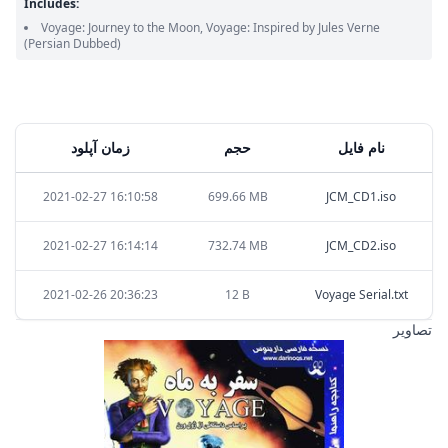
Includes:
Voyage: Journey to the Moon, Voyage: Inspired by Jules Verne
(Persian Dubbed)
نام فایل
حجم
زمان آپلود
2021-02-27 16:10:58
699.66 MB
JCM_CD1.iso
2021-02-27 16:14:14
732.74 MB
JCM_CD2.iso
2021-02-26 20:36:23
12 B
Voyage Serial.txt
تصاویر