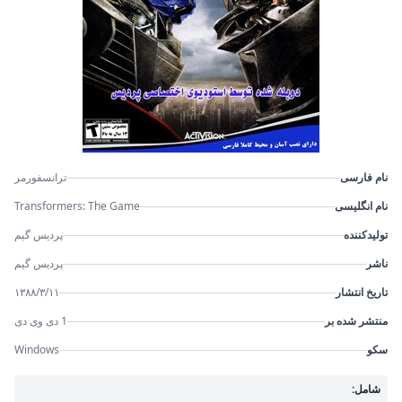
نام فارسی
ترانسفورمر
نام انگلیسی
Transformers: The Game
تولیدکننده
پردیس گیم
ناشر
پردیس گیم
تاریخ انتشار
۱۳۸۸/۳/۱۱
منتشر شده بر
1 دی وی دی
سکو
Windows
شامل: