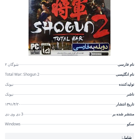
نام فارسی
شوگان ۲
نام انگلیسی
Total War: Shogun 2
تولیدکننده
نیوتک
ناشر
نیوتک
تاریخ انتشار
۱۳۹۱/۴/۲۰
منتشر شده بر
3 دی وی دی
سکو
Windows
شامل: