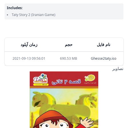
Includes:
Taty Story 2
(Iranian Game)
نام فایل
حجم
زمان آپلود
2021-09-13 09:56:01
690.53 MB
Ghesse2taty.iso
تصاویر