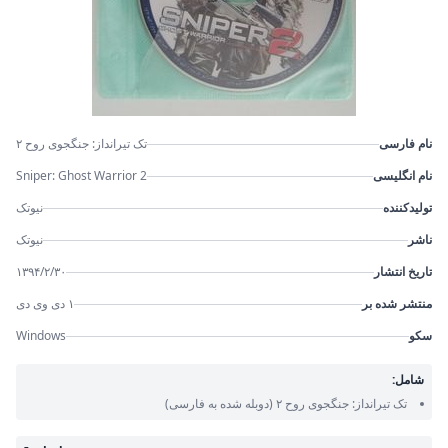
نام فارسی
تک تیرانداز: جنگجوی روح ۲
نام انگلیسی
Sniper: Ghost Warrior 2
تولیدکننده
نیوتک
ناشر
نیوتک
تاریخ انتشار
۱۳۹۴/۲/۳۰
منتشر شده بر
۱ دی وی دی
سکو
Windows
شامل:
تک تیرانداز: جنگجوی روح ۲
(دوبله شده به فارسی)