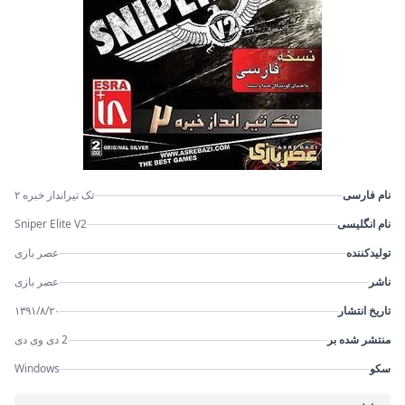
نام فارسی
تک تیرانداز خبره ۲
نام انگلیسی
Sniper Elite V2
تولیدکننده
عصر بازی
ناشر
عصر بازی
تاریخ انتشار
۱۳۹۱/۸/۲۰
منتشر شده بر
2 دی وی دی
سکو
Windows