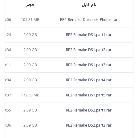
نام فایل
حجم
زم
:25:06
105.31 MB
RE2-Remake-Darinoos-Photos.rar
:41:24
2.09 GB
RE2 Remake DS1.part1.rar
:15:34
2.09 GB
RE2 Remake DS1.part2.rar
:10:11
2.09 GB
RE2 Remake DS1.part3.rar
:40:04
2.09 GB
RE2 Remake DS1.part4.rar
:48:37
172.58 MB
RE2 Remake DS1.part5.rar
:30:55
2.09 GB
RE2 Remake DS2.part1.rar
:14:36
2.09 GB
RE2 Remake DS2.part2.rar