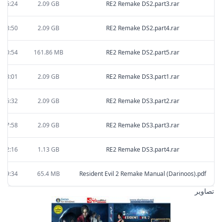
:36:24
2.09 GB
RE2 Remake DS2.part3.rar
:58:50
2.09 GB
RE2 Remake DS2.part4.rar
:00:54
161.86 MB
RE2 Remake DS2.part5.rar
:33:01
2.09 GB
RE2 Remake DS3.part1.rar
:06:32
2.09 GB
RE2 Remake DS3.part2.rar
:47:58
2.09 GB
RE2 Remake DS3.part3.rar
:12:16
1.13 GB
RE2 Remake DS3.part4.rar
:39:34
65.4 MB
Resident Evil 2 Remake Manual (Darinoos).pdf
تصاویر