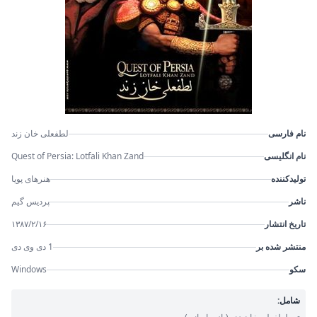
نام فارسی
لطفعلی خان زند
نام انگلیسی
Quest of Persia: Lotfali Khan Zand
تولیدکننده
هنرهای پویا
ناشر
پردیس گیم
تاریخ انتشار
۱۳۸۷/۲/۱۶
منتشر شده بر
1 دی وی دی
سکو
Windows
شامل: