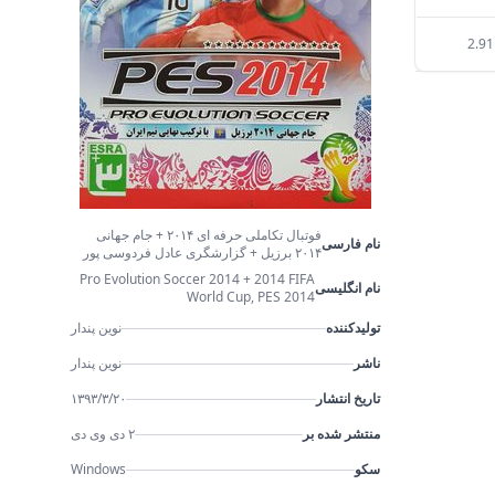
2.9
فوتبال تکاملی حرفه ای ۲۰۱۴ + جام جهانی
نام فارسی
۲۰۱۴ برزیل + گزارشگری عادل فردوسی پور
Pro Evolution Soccer 2014 + 2014 FIFA
نام انگلیسی
World Cup, PES 2014
تولیدکننده
نوین پندار
ناشر
نوین پندار
تاریخ انتشار
۱۳۹۳/۳/۲۰
منتشر شده بر
۲ دی وی دی
سکو
Windows