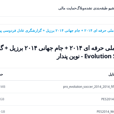
شیو طبقه‌بندی نشده
وبلاگ
حمایت مالی
 - نوین پندار
ایل
حج
1 MB
pro_evolution_soccer_2014_2014_fi
 GB
PES2014
3 GB
PES2014_Wo