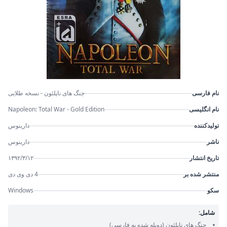
نام فارسی
جنگ های ناپلئون - نسخه طلایی
نام انگلیسی
Napoleon: Total War - Gold Edition
تولیدکننده
دارینوس
ناشر
دارینوس
تاریخ انتشار
۱۳۹۲/۳/۱۲
منتشر شده بر
4 دی وی دی
سکو
Windows
شامل:
جنگ های ناپلئون
(دوبله شده به فارسی)