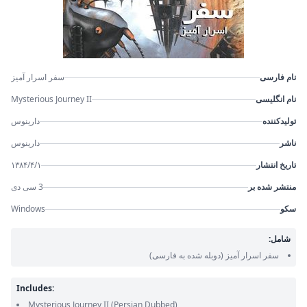
نام فارسی
سفر اسرار آمیز
نام انگلیسی
Mysterious Journey II
تولیدکننده
دارینوس
ناشر
دارینوس
تاریخ انتشار
۱۳۸۴/۴/۱
منتشر شده بر
3 سی دی
سکو
Windows
شامل:
سفر اسرار آمیز
(دوبله شده به فارسی)
Includes:
Mysterious Journey II
(Persian Dubbed)