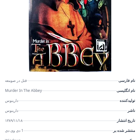
نام فارسی
قتل در صومعه
نام انگلیسی
Murder In The Abbey
تولیدکننده
دارینوس
ناشر
دارینوس
تاریخ انتشار
۱۳۸۹/۱۱/۱۸
منتشر شده بر
1 دی وی دی