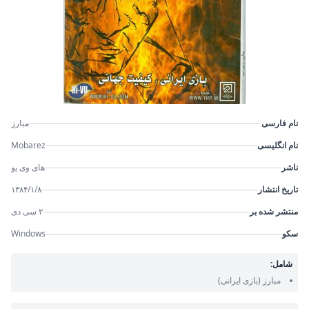
نام فارسی
مبارز
نام انگلیسی
Mobarez
ناشر
های وی یو
تاریخ انتشار
۱۳۸۴/۱/۸
منتشر شده بر
۲ سی دی
سکو
Windows
شامل:
مبارز
(بازی ایرانی)