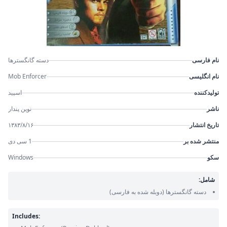
نام فارسی
دسته گانگسترها
نام انگلیسی
Mob Enforcer
تولیدکننده
اسپید
ناشر
نوین پندار
تاریخ انتشار
۱۳۸۳/۸/۱۶
منتشر شده بر
1 سی دی
سکو
Windows
شامل:
دسته گانگسترها
(دوبله شده به فارسی)
Includes: