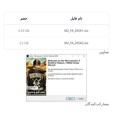
نام فایل
حجم
4.33 GB
M2_FA_DISK1.iso
3.2 GB
M2_FA_DISK2.iso
تصاویر
مشارکت‌کنندگان