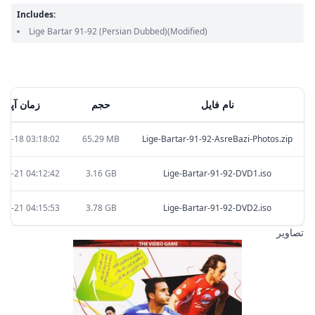
Includes:
Lige Bartar 91-92
(Persian Dubbed)
(Modified)
نام فایل
حجم
زمان آپلود
-06-18 03:18:02
65.29 MB
Lige-Bartar-91-92-AsreBazi-Photos.zip
-07-21 04:12:42
3.16 GB
Lige-Bartar-91-92-DVD1.iso
-07-21 04:15:53
3.78 GB
Lige-Bartar-91-92-DVD2.iso
تصاویر