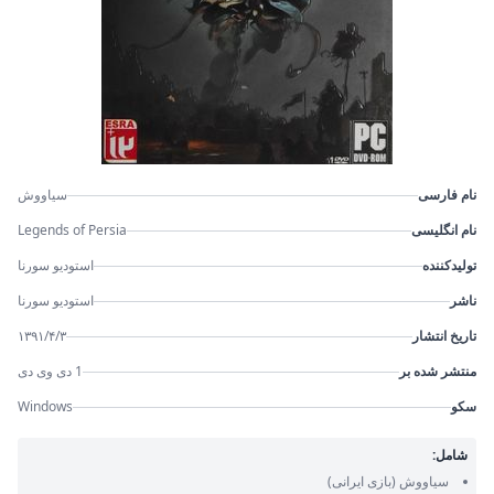
نام فارسی
سیاووش
نام انگلیسی
Legends of Persia
تولیدکننده
استودیو سورنا
ناشر
استودیو سورنا
تاریخ انتشار
۱۳۹۱/۴/۳
منتشر شده بر
1 دی وی دی
سکو
Windows
شامل:
سیاووش
(بازی ایرانی)