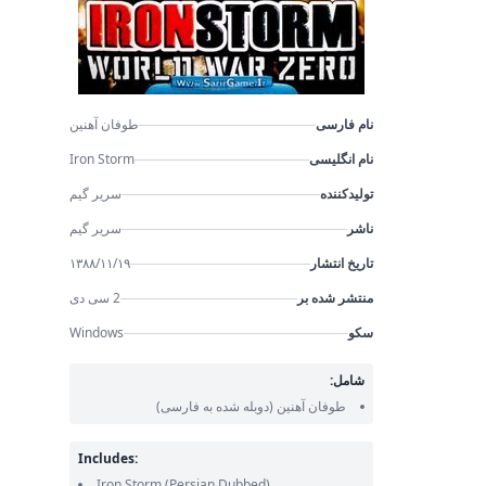
نام فارسی
طوفان آهنین
نام انگلیسی
Iron Storm
تولیدکننده
سریر گیم
ناشر
سریر گیم
تاریخ انتشار
۱۳۸۸/۱۱/۱۹
منتشر شده بر
2 سی دی
سکو
Windows
شامل:
طوفان آهنین
(دوبله شده به فارسی)
Includes:
Iron Storm
(Persian Dubbed)