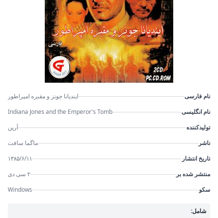
نام فارسی
ایندیانا جونز و مقبره امپراطور
نام انگلیسی
Indiana Jones and the Emperor's Tomb
تولیدکننده
آرین
ناشر
ماگما سافت
تاریخ انتشار
۱۳۸۵/۶/۱۱
منتشر شده بر
۲ سی دی
سکو
Windows
شامل: