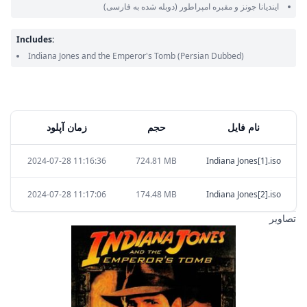
ایندیانا جونز و مقبره امپراطور
(دوبله شده به فارسی)
Includes:
Indiana Jones and the Emperor's Tomb
(Persian Dubbed)
نام فایل
حجم
زمان آپلود
2024-07-28 11:16:36
724.81 MB
Indiana Jones[1].iso
2024-07-28 11:17:06
174.48 MB
Indiana Jones[2].iso
تصاویر