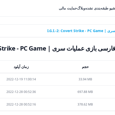
شیو طبقه‌بندی نشده
وبلاگ
حمایت مالی
I.G.I.-2: Co
ملیات سری | I.G.I.-2: Covert Strike - PC Game
حجم
زمان آپلود
2022-12-19 11:00:14
33.94 MB
2022-12-28 00:52:36
697.88 MB
2022-12-28 00:52:16
378.62 MB