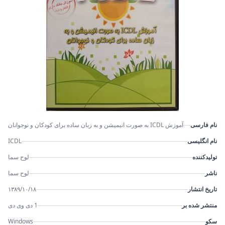
نام فارسی
آموزش ICDL به صورت انیمیشن و به زبان ساده برای کودکان و نوجوانان
نام انگلیسی
ICDL
تولیدکننده
لوح سما
ناشر
لوح سما
تاریخ انتشار
۱۳۸۹/۱۰/۱۸
منتشر شده بر
1 دی وی دی
سکو
Windows