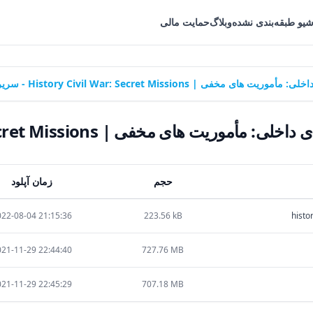
شیو طبقه‌بندی نشده
وبلاگ
حمایت مالی
 History Civil War: Secret Missions - سریر گیم
فی | History Civil War: Secret Missions - سریر گیم
حجم
زمان آپلود
22-08-04 21:15:36
223.56 kB
histo
21-11-29 22:44:40
727.76 MB
21-11-29 22:45:29
707.18 MB