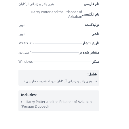
نام فارسی
هری پاتر و زندانی آزکابان
Harry Potter and the Prisoner of
نام انگلیسی
Azkaban
تولیدکننده
نوین
ناشر
نوین
تاریخ انتشار
۱۳۸۳/۱۰/۱۰
منتشر شده بر
1 سی دی
سکو
Windows
شامل:
هری پاتر و زندانی آزکابان
(دوبله شده به فارسی)
Includes:
Harry Potter and the Prisoner of Azkaban
(Persian Dubbed)