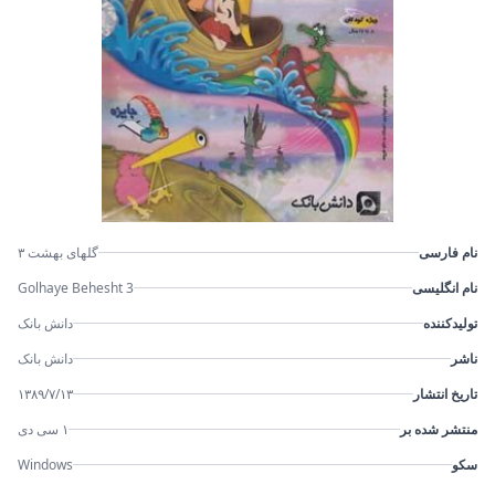
نام فارسی
گلهای بهشت ۳
نام انگلیسی
Golhaye Behesht 3
تولیدکننده
دانش بانک
ناشر
دانش بانک
تاریخ انتشار
۱۳۸۹/۷/۱۳
منتشر شده بر
۱ سی دی
سکو
Windows