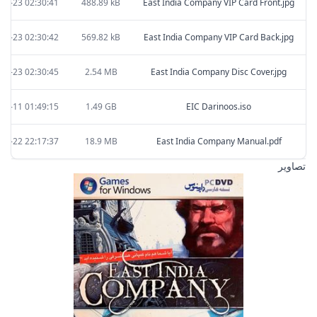
07-23 02:30:41
488.89 kB
East India Company VIP Card Front.jpg
07-23 02:30:42
569.82 kB
East India Company VIP Card Back.jpg
07-23 02:30:45
2.54 MB
East India Company Disc Cover.jpg
07-11 01:49:15
1.49 GB
EIC Darinoos.iso
07-22 22:17:37
18.9 MB
East India Company Manual.pdf
تصاویر