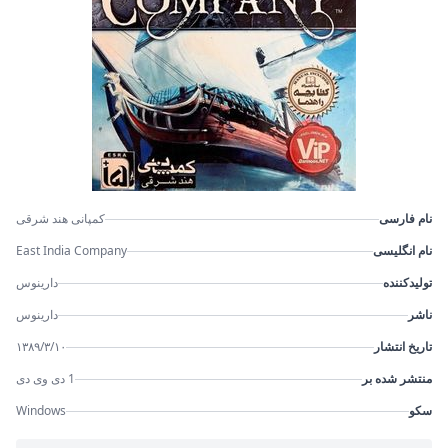
نام فارسی
کمپانی هند شرقی
نام انگلیسی
East India Company
تولیدکننده
دارینوس
ناشر
دارینوس
تاریخ انتشار
۱۳۸۹/۳/۱۰
منتشر شده بر
1 دی وی دی
سکو
Windows