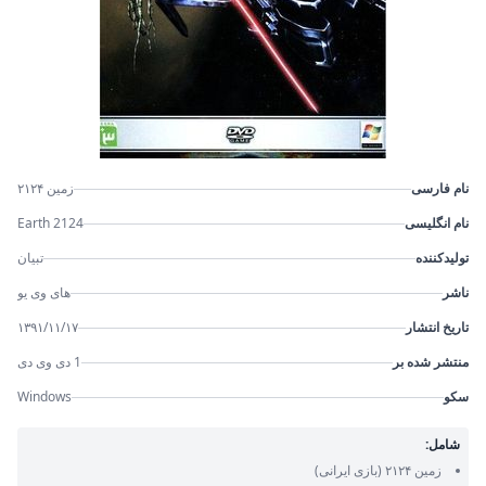
نام فارسی
زمین ۲۱۲۴
نام انگلیسی
Earth 2124
تولیدکننده
تبیان
ناشر
های وی یو
تاریخ انتشار
۱۳۹۱/۱۱/۱۷
منتشر شده بر
1 دی وی دی
سکو
Windows
شامل:
زمین ۲۱۲۴
(بازی ایرانی)