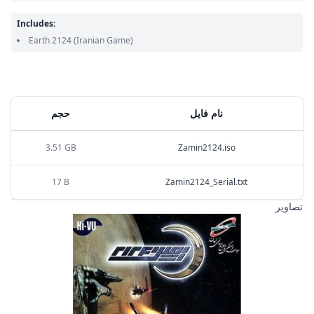
Includes:
Earth 2124
(Iranian Game)
نام فایل
حجم
3.51 GB
Zamin2124.iso
17 B
Zamin2124_Serial.txt
تصاویر