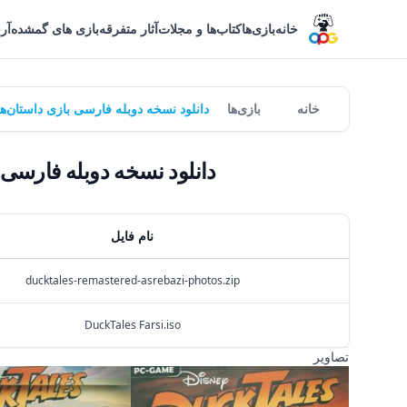
خانه
بازی‌ها
کتاب‌ها و مجلات
آثار متفرقه
بازی های گمشده
آر
خانه
بازی‌ها
دانلود نسخه دوبله فارسی بازی داستان‌های عمو اسکروچ | tered
دانلود نسخه دوبله فارسی بازی داستان‌ها
نام فایل
ducktales-remastered-asrebazi-photos.zip
DuckTales Farsi.iso
تصاویر