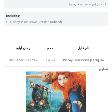
دلیر
(دوبله شده به فارسی)
Includes:
Disney•Pixar Brave
(Persian Dubbed)
نام فایل
حجم
زمان آپلود
2023-12-06 13:22:47
2.4 GB
Disney-Pixar Brave [Farsi].iso
تصاویر