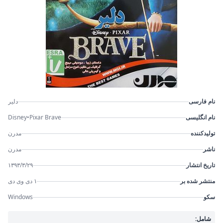
نام فارسی
دلیر
نام انگلیسی
Disney•Pixar Brave
تولیدکننده
مدرن
ناشر
مدرن
تاریخ انتشار
۱۳۹۳/۳/۲۹
منتشر شده بر
۱ دی وی دی
سکو
Windows
شامل: