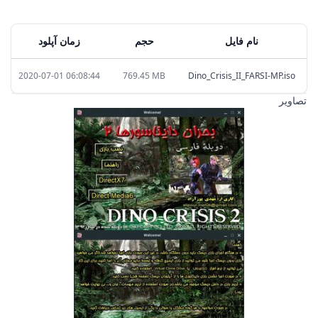
نام فایل
حجم
زمان آپلود
2020-07-01 06:08:44
769.45 MB
Dino_Crisis_II_FARSI-MP.iso
تصاویر