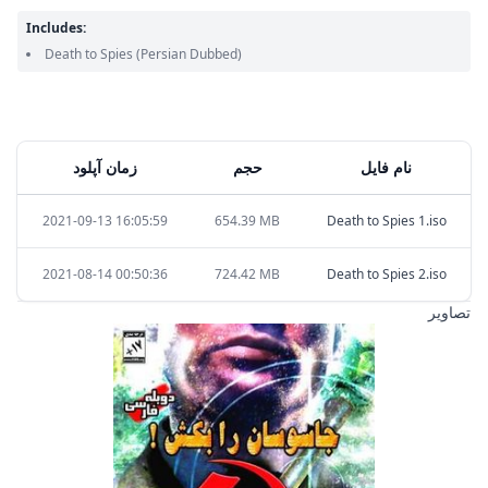
Includes:
Death to Spies
(Persian Dubbed)
نام فایل
حجم
زمان آپلود
2021-09-13 16:05:59
654.39 MB
Death to Spies 1.iso
2021-08-14 00:50:36
724.42 MB
Death to Spies 2.iso
تصاویر