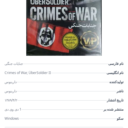
نام فارسی
جنایات جنگی
نام انگلیسی
Crimes of War, ÜberSoldier II
تولیدکننده
دارینوس
ناشر
دارینوس
تاریخ انتشار
۱۳۸۹/۴/۲
منتشر شده بر
1 دی وی دی
سکو
Windows