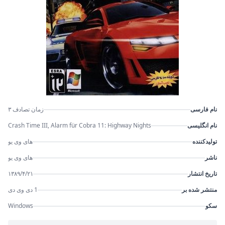
نام فارسی
زمان تصادف ۳
نام انگلیسی
Crash Time III, Alarm für Cobra 11: Highway Nights
تولیدکننده
های وی یو
ناشر
های وی یو
تاریخ انتشار
۱۳۸۹/۴/۲۱
منتشر شده بر
1 دی وی دی
سکو
Windows