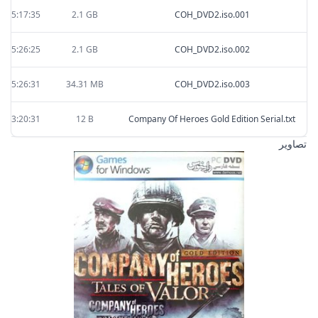
0 05:17:35
2.1 GB
COH_DVD2.iso.001
0 05:26:25
2.1 GB
COH_DVD2.iso.002
0 05:26:31
34.31 MB
COH_DVD2.iso.003
4 13:20:31
12 B
Company Of Heroes Gold Edition Serial.txt
تصاویر