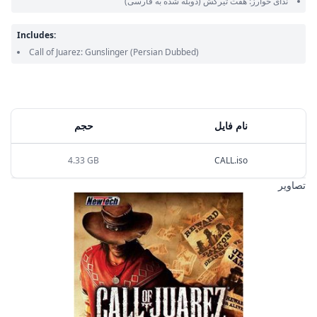
ندای خوارز: هفت تیرکش
(دوبله شده به فارسی)
Includes:
Call of Juarez: Gunslinger
(Persian Dubbed)
نام فایل
حجم
4.33 GB
CALL.iso
تصاویر