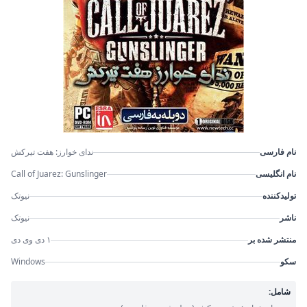
نام فارسی
ندای خوارز: هفت تیرکش
نام انگلیسی
Call of Juarez: Gunslinger
تولیدکننده
نیوتک
ناشر
نیوتک
منتشر شده بر
۱ دی وی دی
سکو
Windows
شامل: