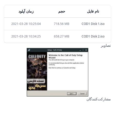
نام فایل
حجم
زمان آپلود
2021-03-28 10:25:04
718.56 MB
COD1 Disk 1.iso
2021-03-28 10:34:25
658.27 MB
COD1 Disk 2.iso
تصاویر
مشارکت‌کنندگان