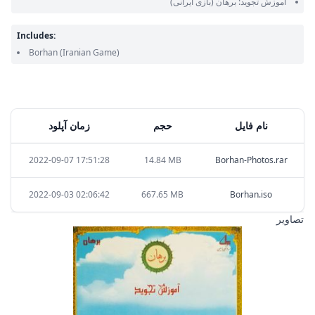
آموزش تجوید: برهان
(بازی ایرانی)
Includes:
Borhan
(Iranian Game)
نام فایل
حجم
زمان آپلود
2022-09-07 17:51:28
14.84 MB
Borhan-Photos.rar
2022-09-03 02:06:42
667.65 MB
Borhan.iso
تصاویر