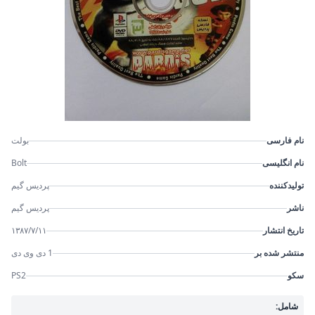
نام فارسی
بولت
نام انگلیسی
Bolt
تولیدکننده
پردیس گیم
ناشر
پردیس گیم
تاریخ انتشار
۱۳۸۷/۷/۱۱
منتشر شده بر
1 دی وی دی
سکو
PS2
شامل: