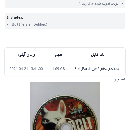
بولت
(دوبله شده به فارسی)
Includes:
Bolt
(Persian Dubbed)
نام فایل
حجم
زمان آپلود
2021-04-21 15:41:00
1.69 GB
Bolt_Pardis_ps2_ntsc_usa.rar
تصاویر