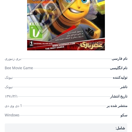
نام فارسی
بری زنبوری
نام انگلیسی
Bee Movie Game
تولیدکننده
نیوتک
ناشر
نیوتک
تاریخ انتشار
۱۳۹۱/۳/۱
منتشر شده بر
1 دی وی دی
سکو
Windows
شامل: