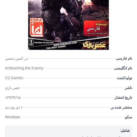
نام فارسی
در کمین دشمن
نام انگلیسی
Ambushing the Enemy
تولیدکننده
CG Games
ناشر
عصر بازی
تاریخ انتشار
۱۳۹۳/۴/۱۵
منتشر شده بر
۱ دی وی دی
سکو
Windows
شامل: