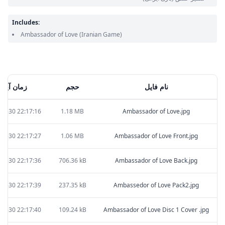
Includes:
Ambassador of Love
(Iranian Game)
نام فایل
حجم
زمان آپلود
09-30 22:17:16
1.18 MB
Ambassador of Love.jpg
09-30 22:17:27
1.06 MB
Ambassador of Love Front.jpg
09-30 22:17:36
706.36 kB
Ambassador of Love Back.jpg
09-30 22:17:39
237.35 kB
Ambassedor of Love Pack2.jpg
09-30 22:17:40
109.24 kB
Ambassador of Love Disc 1 Cover .jpg