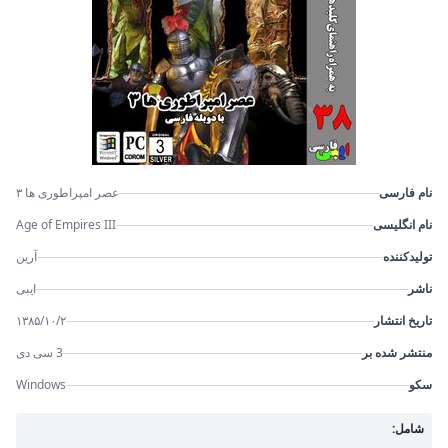
نام فارسی
عصر امپراطوری ها ۳
نام انگلیسی
Age of Empires III
تولیدکننده
آرین
ناشر
ایبی
تاریخ انتشار
۱۳۸۵/۱۰/۲
منتشر شده بر
3 سی دی
سکو
Windows
شامل: