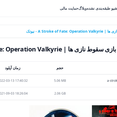
شیو طبقه‌بندی نشده
وبلاگ
حمایت مالی
A Stroke - نیوتک
A Stroke of Fate: Operation Valky - نیوتک
حجم
زمان آپلود
022-03-13 17:40:32
5.06 MB
a-stro
021-09-03 18:26:04
2.06 GB