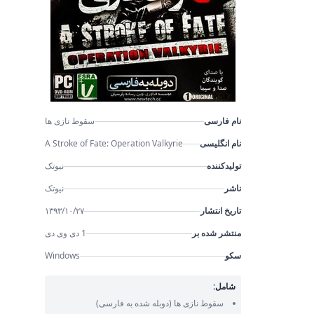
نام فارسی
سقوط نازی ها
نام انگلیسی
A Stroke of Fate: Operation Valkyrie
تولیدکننده
نیوتک
ناشر
نیوتک
تاریخ انتشار
۱۳۹۳/۱۰/۲۷
منتشر شده بر
1 دی وی دی
سکو
Windows
شامل:
سقوط نازی ها
(دوبله شده به فارسی)