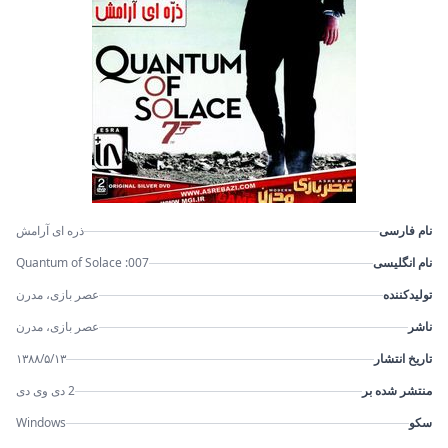
نام فارسی
ذره ای آرامش
نام انگلیسی
007: Quantum of Solace
تولیدکننده
عصر بازی، مدرن
ناشر
عصر بازی، مدرن
تاریخ انتشار
۱۳۸۸/۵/۱۳
منتشر شده بر
2 دی وی دی
سکو
Windows