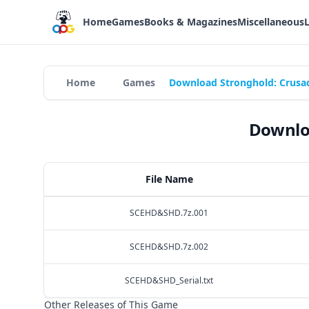
Home
Games
Books & Magazines
Miscellaneous
Home
Games
Download Stronghold: Crusad
Downloa
File Name
SCEHD&SHD.7z.001
SCEHD&SHD.7z.002
SCEHD&SHD_Serial.txt
Other Releases of This Game