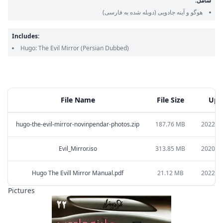
شامل:
هوگو و آینه جادویی
(دوبله شده به فارسی)
Includes:
Hugo: The Evil Mirror
(Persian Dubbed)
File Name
File Size
Upl
hugo-the-evil-mirror-novinpendar-photos.zip
187.76 MB
2022-01
Evil_Mirror.iso
313.85 MB
2020-02
Hugo The Evill Mirror Manual.pdf
21.12 MB
2022-01
Pictures