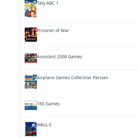
Taty ABC 1
Prisoner of War
Assistant 2008 Games
Airplane Games Collection Parsian
160 Games
WALL-E