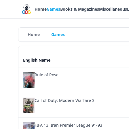
Home
Games
Books & Magazines
Miscellaneous
Home
Games
English Name
Rule of Rose
Call of Duty: Modern Warfare 3
FIFA 13: Iran Premier League 91-93