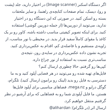
اگر دستگاه اسکنر (Image scanner) در اختیار دارید، جلد (پشت
و رو)، دیسک، تمام صفحات کتابچه‌ی راهنما، و سایر ملحقات
بسته رو اسکن کنید. در صورتی که این دستگاه رو در اختیار
ندارید، می‌تونید از دوربین‌ها (از جمله دوربین گوشی) استفاده
کنید. برای اینکه تصویر کیفیتی مناسب داشته باشه، کاور رو بر یک
کاغذ یا مقوای کاملاً سفید قرار بدید. در محیطی با نور مناسب، از
زاویه‌ی مستقیم و با فاصله‌ی کم، اقدام به عکس‌برداری کنید.
تجربه نشون داده عکس‌برداری در سایه‌ی روز، نتیجه‌ی
مناسب‌تری نسبت به استفاده از نور چراغ داره.
کپی‌ها رو گرفتم. حالا چطوری ارسال کنم؟
فایل‌های تهیه شده رو می‌تونید در هر فضایی آپلود کنید و به ما
دسترسی به فایل رو بدید (لینک رو برامون ارسال کنید). تلگرام،
گوگل درایو و mega.nz، فضاهای مناسبی برای آپلود فایل‌ها
هستن. ما فایل آپلودی شما رو به فضاهایی که برای آرشیو در نظر
گرفتیم منتقل خواهیم کرد.
ارسال اثر (در تلگرام):
@alihardan